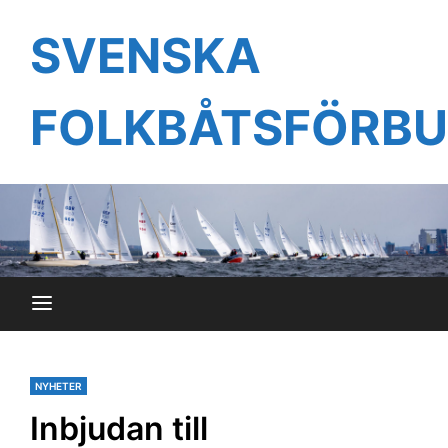
Hoppa
till
SVENSKA
innehåll
FOLKBÅTSFÖRB
NYHETER
Inbjudan till