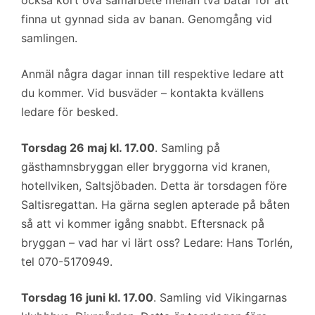
också kort öva samarbete mellan två båtar för att
finna ut gynnad sida av banan. Genomgång vid
samlingen.
Anmäl några dagar innan till respektive ledare att
du kommer. Vid busväder – kontakta kvällens
ledare för besked.
Torsdag 26 maj kl. 17.00
. Samling på
gästhamnsbryggan eller bryggorna vid kranen,
hotellviken, Saltsjöbaden. Detta är torsdagen före
Saltisregattan. Ha gärna seglen apterade på båten
så att vi kommer igång snabbt. Eftersnack på
bryggan – vad har vi lärt oss? Ledare: Hans Torlén,
tel 070-5170949.
Torsdag 16 juni kl. 17.00
. Samling vid Vikingarnas