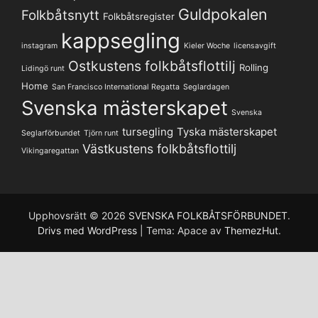
Guldpokalen
Folkbåtsnytt
Folkbåtsregister
kappsegling
instagram
Kieler Woche
licensavgift
Ostkustens folkbåtsflottilj
Rolling
Lidingö runt
Home
San Francisco International Regatta
Seglardagen
Svenska mästerskapet
Svenska
tursegling
Tyska mästerskapet
Seglarförbundet
Tjörn runt
Västkustens folkbåtsflottilj
Vikingaregattan
Upphovsrätt © 2026
SVENSKA FOLKBÅTSFÖRBUNDET
.
Drivs med WordPress
|
Tema: Apace av
ThemezHut
.