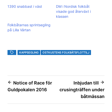
1390 snabbast i väst
DM i Nordisk folkbåt
visade god återväxt i
klassen
Folkbåtarnas sprintsegling
på Lilla Värtan
KAPPSEGLING
OSTKUSTENS FOLKBÅTSFLOTTILJ
Inläggsnavigering
Notice of Race för
Inbjudan till
Guldpokalen 2016
crusingträffen under
båtmässan