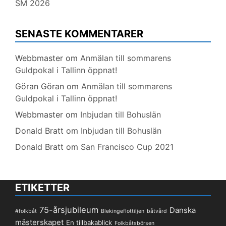
SM 2026
SENASTE KOMMENTARER
Webbmaster
om
Anmälan till sommarens
Guldpokal i Tallinn öppnat!
Göran Göran
om
Anmälan till sommarens
Guldpokal i Tallinn öppnat!
Webbmaster
om
Inbjudan till Bohuslän
Donald Bratt
om
Inbjudan till Bohuslän
Donald Bratt
om
San Francisco Cup 2021
ETIKETTER
75-årsjubileum
Danska
#folkbåt
Blekingeflottiljen
båtvård
mästerskapet
En tillbakablick
Folkbåtsbörsen