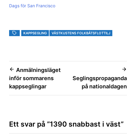
Dags för San Francisco
KAPPSEGLING
VÄSTKUSTENS FOLKBÅTSFLOTTILJ
Inläggsnavigering
Anmälningsläget
inför sommarens
Seglingspropaganda
kappseglingar
på nationaldagen
Ett svar på ”
1390 snabbast i väst
”