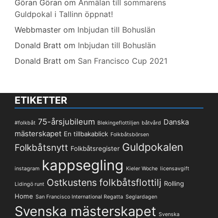
Göran Göran
om
Anmälan till sommarens
Guldpokal i Tallinn öppnat!
Webbmaster
om
Inbjudan till Bohuslän
Donald Bratt
om
Inbjudan till Bohuslän
Donald Bratt
om
San Francisco Cup 2021
ETIKETTER
75-årsjubileum
Danska
#folkbåt
Blekingeflottiljen
båtvård
mästerskapet
En tillbakablick
Folkbåtsbörsen
Guldpokalen
Folkbåtsnytt
Folkbåtsregister
kappsegling
instagram
Kieler Woche
licensavgift
Ostkustens folkbåtsflottilj
Rolling
Lidingö runt
Home
San Francisco International Regatta
Seglardagen
Svenska mästerskapet
Svenska