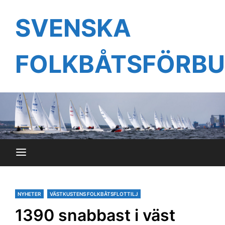
Hoppa
till
SVENSKA
innehåll
FOLKBÅTSFÖRB
NYHETER
VÄSTKUSTENS FOLKBÅTSFLOTTILJ
1390 snabbast i väst