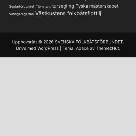
tursegling
Tyska mästerskapet
Seglarförbundet
Tjörn runt
Västkustens folkbåtsflottilj
Vikingaregattan
Upphovsrätt © 2026
SVENSKA FOLKBÅTSFÖRBUNDET
.
Drivs med WordPress
|
Tema: Apace av
ThemezHut
.