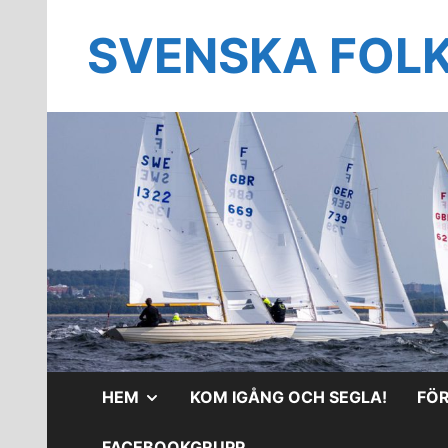
Hoppa
till
SVENSKA FOL
innehåll
VISA
HEM
KOM IGÅNG OCH SEGLA!
FÖ
UNDERMENY
FACEBOOKGRUPP