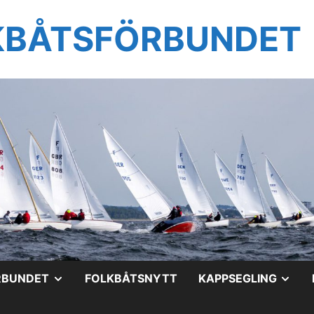
KBÅTSFÖRBUNDET
VISA
VIS
RBUNDET
FOLKBÅTSNYTT
KAPPSEGLING
UNDERMENY
UN