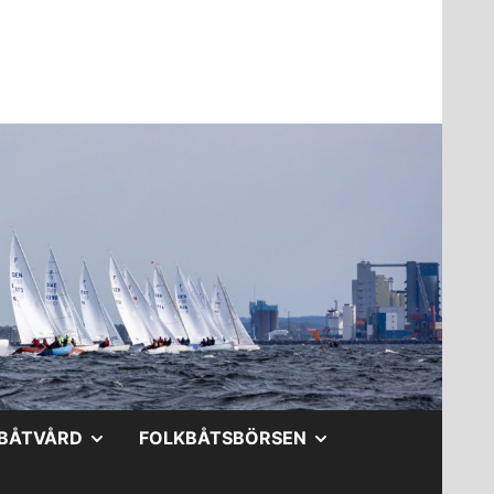
A
VISA
VISA
BÅTVÅRD
FOLKBÅTSBÖRSEN
DERMENY
UNDERMENY
UNDERMENY