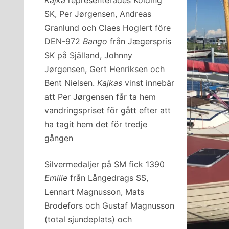
SK, Per Jørgensen, Andreas
Granlund och Claes Hoglert före
DEN-972
Bango
från Jægerspris
SK på Själland, Johnny
Jørgensen, Gert Henriksen och
Bent Nielsen.
Kajkas
vinst innebär
att Per Jørgensen får ta hem
vandringspriset för gått efter att
ha tagit hem det för tredje
gången
Silvermedaljer på SM fick 1390
Emilie
från Långedrags SS,
Lennart Magnusson, Mats
Brodefors och Gustaf Magnusson
(total sjundeplats) och