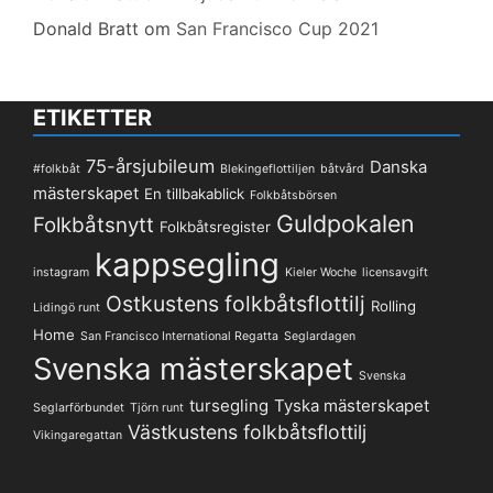
Donald Bratt
om
San Francisco Cup 2021
ETIKETTER
75-årsjubileum
Danska
#folkbåt
Blekingeflottiljen
båtvård
mästerskapet
En tillbakablick
Folkbåtsbörsen
Guldpokalen
Folkbåtsnytt
Folkbåtsregister
kappsegling
instagram
Kieler Woche
licensavgift
Ostkustens folkbåtsflottilj
Rolling
Lidingö runt
Home
San Francisco International Regatta
Seglardagen
Svenska mästerskapet
Svenska
tursegling
Tyska mästerskapet
Seglarförbundet
Tjörn runt
Västkustens folkbåtsflottilj
Vikingaregattan