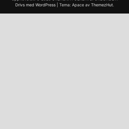
Drivs med WordPress
|
Tema: Apace av
ThemezHut
.