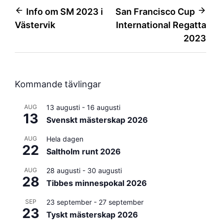
Inläggsnavigering
Info om SM 2023 i
San Francisco Cup
Västervik
International Regatta
2023
Kommande tävlingar
AUG
13 augusti
-
16 augusti
13
Svenskt mästerskap 2026
AUG
Hela dagen
22
Saltholm runt 2026
AUG
28 augusti
-
30 augusti
28
Tibbes minnespokal 2026
SEP
23 september
-
27 september
23
Tyskt mästerskap 2026