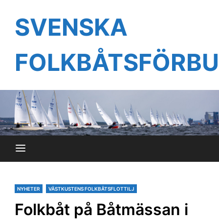
Hoppa
till
SVENSKA
innehåll
FOLKBÅTSFÖRB
NYHETER
VÄSTKUSTENS FOLKBÅTSFLOTTILJ
Folkbåt på Båtmässan i