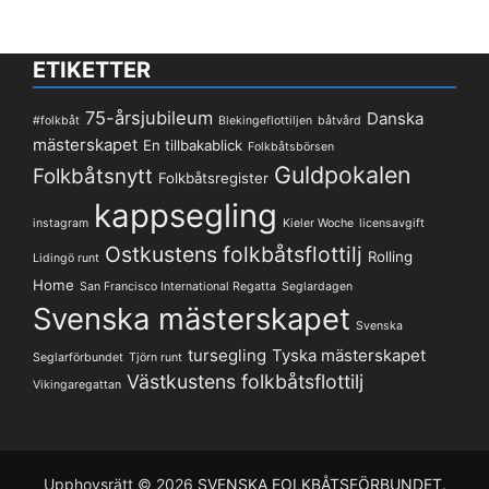
ETIKETTER
75-årsjubileum
Danska
#folkbåt
Blekingeflottiljen
båtvård
mästerskapet
En tillbakablick
Folkbåtsbörsen
Guldpokalen
Folkbåtsnytt
Folkbåtsregister
kappsegling
instagram
Kieler Woche
licensavgift
Ostkustens folkbåtsflottilj
Rolling
Lidingö runt
Home
San Francisco International Regatta
Seglardagen
Svenska mästerskapet
Svenska
tursegling
Tyska mästerskapet
Seglarförbundet
Tjörn runt
Västkustens folkbåtsflottilj
Vikingaregattan
Upphovsrätt © 2026
SVENSKA FOLKBÅTSFÖRBUNDET
.