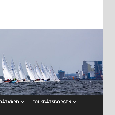
A
VISA
VISA
BÅTVÅRD
FOLKBÅTSBÖRSEN
DERMENY
UNDERMENY
UNDERMENY