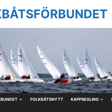
KBÅTSFÖRBUNDET
VISA
VIS
RBUNDET
FOLKBÅTSNYTT
KAPPSEGLING
UNDERMENY
UN