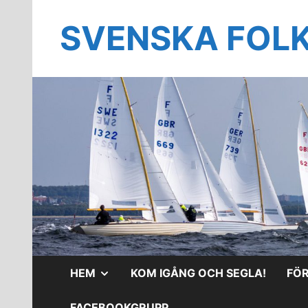
Hoppa
till
SVENSKA FOL
innehåll
VISA
HEM
KOM IGÅNG OCH SEGLA!
FÖ
UNDERMENY
FACEBOOKGRUPP